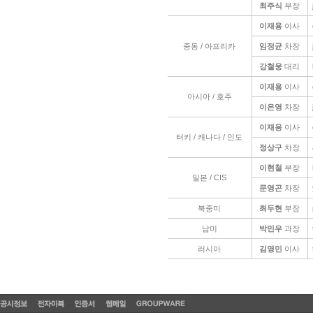
최주식
부장
이재용
이사
중동 / 아프리카
임정균
차장
강철웅
대리
이재용
이사
아시아 / 호주
이은영
차장
이재용
이사
터키 / 캐나다 / 인도
정상구
차장
이현철
부장
일본 / CIS
문영곤
차장
북중미
최두현
부장
남미
박민우
과장
러시아
김영민
이사