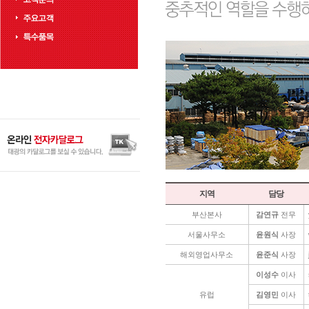
지역
담당
부산본사
감연규
전무
서울사무소
윤원식
사장
해외영업사무소
윤준식
사장
이성수
이사
유럽
김영민
이사