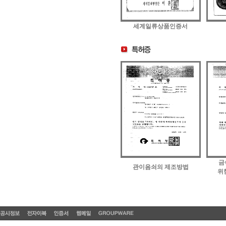
세계일류상품인증서
금
관이음쇠의 제조방법
위