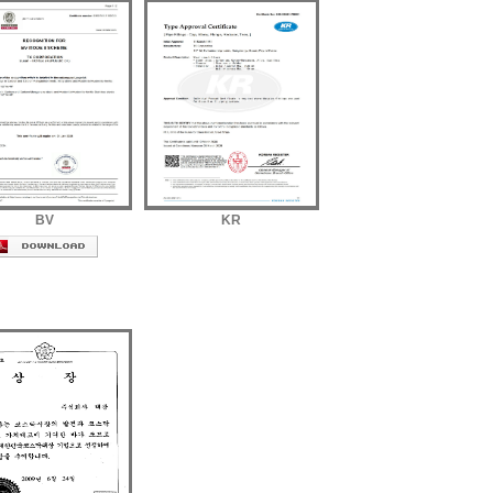
BV
KR